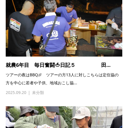
就農6年目 毎日奮闘🍅日記５ 田...
ツアーの夜はBBQ🍖 ツアーの方13人に対しこちらは定住協の
方を中心に若者や子供、地域おこし協...
2025.09.20
未分類