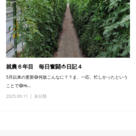
就農６年目 毎日奮闘🍅日記４
5月以来の更新😅何故こんなに？？ま、一応、忙しかったという
ことで😅Ƕ...
2025.09.11
未分類